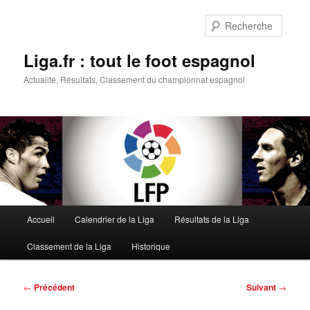
Aller
au
Reche
contenu
principal
Liga.fr : tout le foot espagnol
Actualité, Résultats, Classement du championnat espagnol
Menu
Accueil
Calendrier de la Liga
Résultats de la Liga
principal
Classement de la Liga
Historique
Navigation
←
Précédent
Suivant
→
des