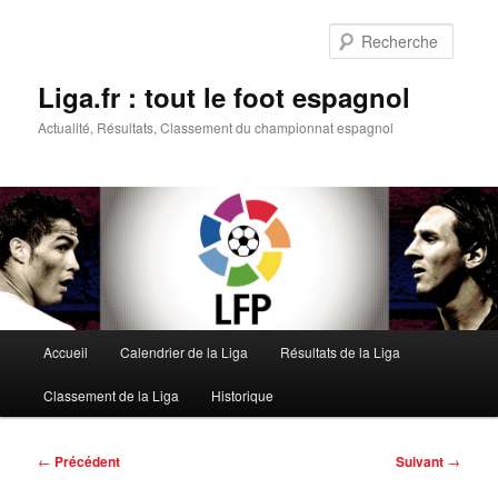
Aller
au
Reche
contenu
principal
Liga.fr : tout le foot espagnol
Actualité, Résultats, Classement du championnat espagnol
Menu
Accueil
Calendrier de la Liga
Résultats de la Liga
principal
Classement de la Liga
Historique
Navigation
←
Précédent
Suivant
→
des