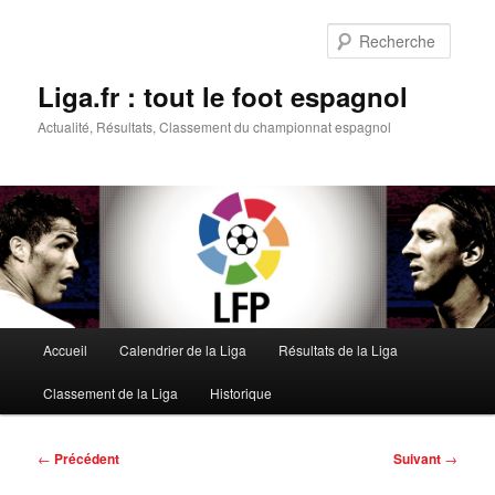
Aller
au
Reche
contenu
principal
Liga.fr : tout le foot espagnol
Actualité, Résultats, Classement du championnat espagnol
Menu
Accueil
Calendrier de la Liga
Résultats de la Liga
principal
Classement de la Liga
Historique
Navigation
←
Précédent
Suivant
→
des