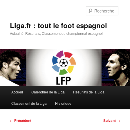
Aller
au
Reche
contenu
principal
Liga.fr : tout le foot espagnol
Actualité, Résultats, Classement du championnat espagnol
Menu
Accueil
Calendrier de la Liga
Résultats de la Liga
principal
Classement de la Liga
Historique
Navigation
←
Précédent
Suivant
→
des