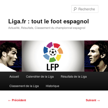
Aller
au
Reche
contenu
principal
Liga.fr : tout le foot espagnol
Actualité, Résultats, Classement du championnat espagnol
Menu
Accueil
Calendrier de la Liga
Résultats de la Liga
principal
Classement de la Liga
Historique
Navigation
←
Précédent
Suivant
→
des