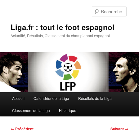
Aller
au
Reche
contenu
principal
Liga.fr : tout le foot espagnol
Actualité, Résultats, Classement du championnat espagnol
Menu
Accueil
Calendrier de la Liga
Résultats de la Liga
principal
Classement de la Liga
Historique
Navigation
←
Précédent
Suivant
→
des