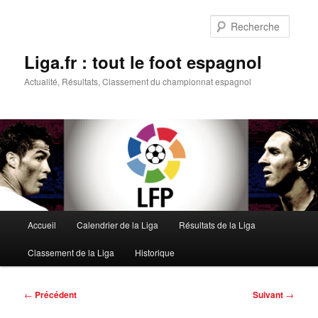
Aller
au
Reche
contenu
principal
Liga.fr : tout le foot espagnol
Actualité, Résultats, Classement du championnat espagnol
Menu
Accueil
Calendrier de la Liga
Résultats de la Liga
principal
Classement de la Liga
Historique
Navigation
←
Précédent
Suivant
→
des