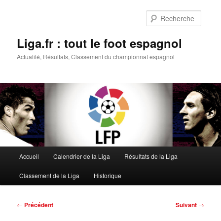
Aller
au
Reche
contenu
principal
Liga.fr : tout le foot espagnol
Actualité, Résultats, Classement du championnat espagnol
Menu
Accueil
Calendrier de la Liga
Résultats de la Liga
principal
Classement de la Liga
Historique
Navigation
←
Précédent
Suivant
→
des