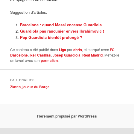
Suggestion d'articles:
Barcelone : quand Messi encense Guardiola
Guardiola pas rancunier envers Ibrahimovic !
Pep Guardiola bientôt prolongé ?
Ce contenu a été publié dans
Liga
par
chris
, et marqué avec
FC
Barcelone
,
Iker Casillas
,
Josep Guardiola
,
Real Madrid
. Mettez-le
en favori avec son
permalien
.
PARTENAIRES
Zlatan, joueur du Barça
Fièrement propulsé par WordPress