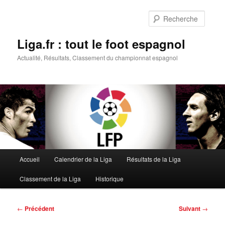
Aller
au
Reche
contenu
principal
Liga.fr : tout le foot espagnol
Actualité, Résultats, Classement du championnat espagnol
Menu
Accueil
Calendrier de la Liga
Résultats de la Liga
principal
Classement de la Liga
Historique
Navigation
←
Précédent
Suivant
→
des