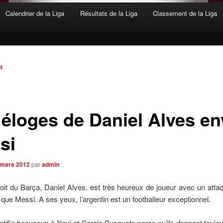
Calendrier de la Liga
Résultats de la Liga
Classement de la Liga
n
t
 éloges de Daniel Alves en
si
 mars 2012
par
admin
droit du Barça, Daniel Alves, est très heureux de joueur avec un atta
 que Messi. A ses yeux, l’argentin est un footballeur exceptionnel.
ntifie beaucoup à Xavi et Sergio Busquets parce qu’ils donnent toujo