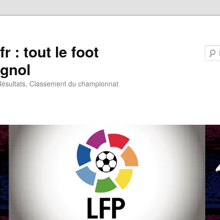
fr : tout le foot
gnol
 Résultats, Classement du championnat