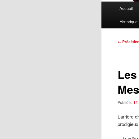
Menu
Accueil
principal
Historique
Navigatio
←
Précéden
des
articles
Les
Mes
Publié le
14
L’arrière 
prodigieux
«
Je m’ide