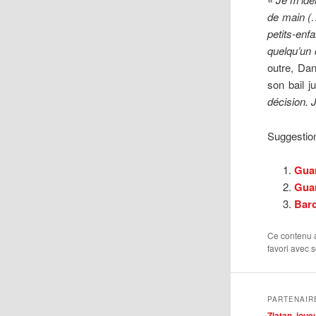
de main (…
petits-enf
quelqu’un 
outre, Dan
son bail j
décision. J
Suggestion
Guar
Guar
Barc
Ce contenu 
favori avec 
PARTENAIR
Zlatan, jou