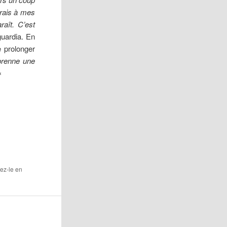
irais à mes
raît. C’est
guardia. En
e prolonger
 prenne une
«
tez-le en