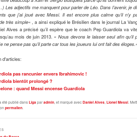
) Les adjectifs me manquent pour parler de Léo. Dans l’avenir, je d
ants que j’ai joué avec Messi. Il est encore plus calme qu’il n’y pa
de très simple
« , a ainsi expliqué le Brésilien dans le journal La Van
iel Alves a précisé qu’il espère que le coach Pep Guardiola va vit
usqu’au mois de juin 2013. «
Nous devons le laisser seul afin qu’il
e ne pense pas qu’il parte car tous les joueurs lui ont fait des éloges.
 d'articles:
diola pas rancunier envers Ibrahimovic !
diola bientôt prolongé ?
elone : quand Messi encense Guardiola
a été publié dans
Liga
par
admin
, et marqué avec
Daniel Alves
,
Lionel Messi
. Met
son
permalien
.
ES
eur du Barça