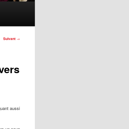
Suivant
→
vers
quant aussi
urs un coup