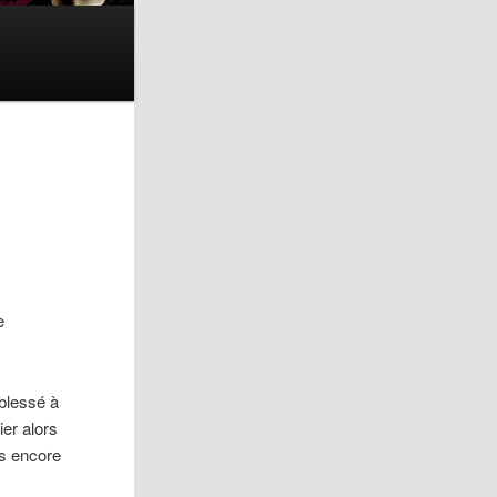
e
blessé à
ier alors
as encore