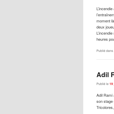
L’incendie
l’entraîne
moment là,
deux joueu
L’incendie
heures pou
Publié dans
Adil 
Publié le
19 
Adil Rami 
son stage 
Tricolores