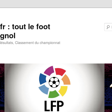
fr : tout le foot
gnol
 Résultats, Classement du championnat