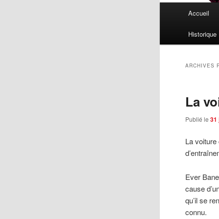
Menu
Accueil
principal
Historique
ARCHIVES 
La vo
Publié le
31 
La voiture
d’entraîne
Ever Bane
cause d’un
qu’il se r
connu.