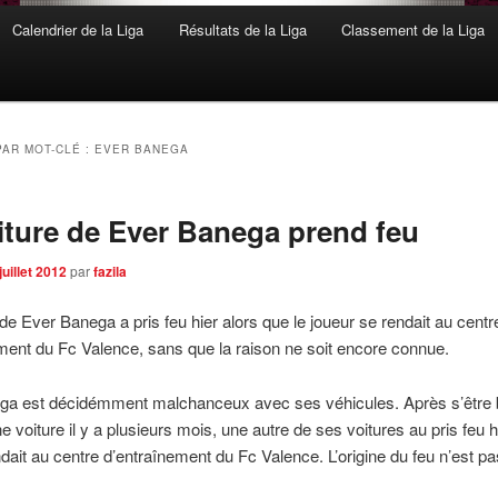
Calendrier de la Liga
Résultats de la Liga
Classement de la Liga
PAR MOT-CLÉ :
EVER BANEGA
iture de Ever Banega prend feu
juillet 2012
par
fazila
 de Ever Banega a pris feu hier alors que le joueur se rendait au centr
ment du Fc Valence, sans que la raison ne soit encore connue.
ga est décidémment malchanceux avec ses véhicules. Après s’être 
e voiture il y a plusieurs mois, une autre de ses voitures au pris feu h
endait au centre d’entraînement du Fc Valence. L’origine du feu n’est p