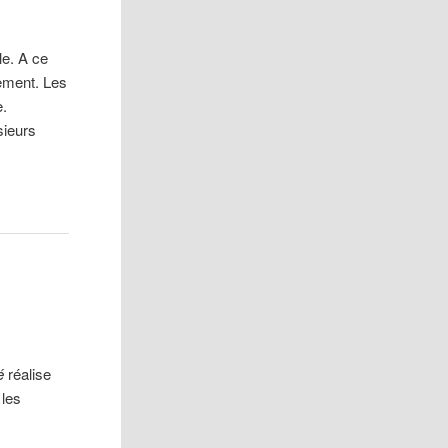
le. A ce
nement. Les
e.
sieurs
é
réalise
 les