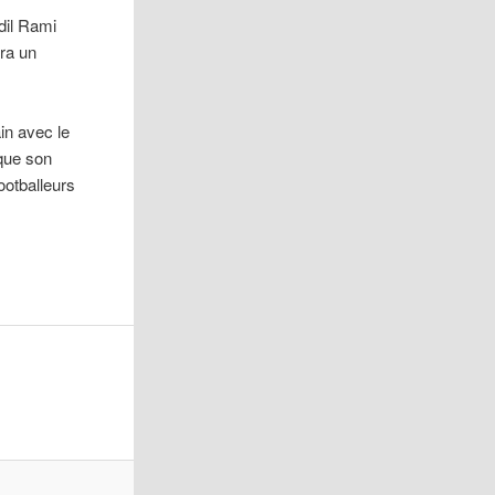
dil Rami
vra un
ain avec le
 que son
ootballeurs