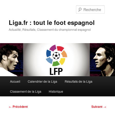
Aller
au
Reche
contenu
principal
Liga.fr : tout le foot espagnol
Actualité, Résultats, Classement du championnat espagnol
Menu
Accueil
Calendrier de la Liga
Résultats de la Liga
principal
Classement de la Liga
Historique
Navigation
←
Précédent
Suivant
→
des