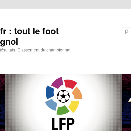
fr : tout le foot
gnol
 Résultats, Classement du championnat