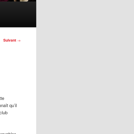
Suivant
→
tte
naît qu’il
 club
croyables