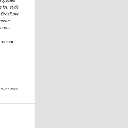
e jeu et de
 Brésil par
ponsor
 cas ».
arcelone,
n favori avec