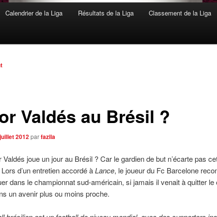
Calendrier de la Liga
Résultats de la Liga
Classement de la Liga
n
t
or Valdés au Brésil ?
juillet 2012
par
fazila
or Valdés joue un jour au Brésil ? Car le gardien de but n’écarte pas ce
é. Lors d’un entretien accordé à
Lance
, le joueur du Fc Barcelone recon
uer dans le championnat sud-américain, si jamais il venait à quitter le
ns un avenir plus ou moins proche.
all brésilien est un football de niveau mondial, avec des supporters in