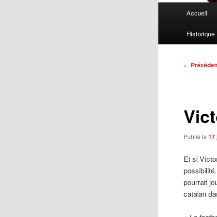
Menu
Accueil
principal
Historique
Navigatio
←
Précéden
des
articles
Vict
Publié le
17 
Et si Víct
possibilit
pourrait jo
catalan da
« Le footb