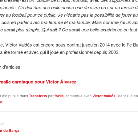
ssionnés. Ce doit être une belle chose que de vivre ça sur un terrain d
er au football pour ce public. Je n’écarte pas la possibilité de jouer au
Je dois en parler avec ma femme et ma famille. Mais comme j’ai un s
ce serait plus simple. Qui sait ? Ce serait une belle expérience en tout
re, Víctor Valdés est encore sous contrat jusqu’en 2014 avec le Fc B
l a été formé et avec qui il joue en professionnel depuis 2002.
 d'articles:
alie cardiaque pour Víctor Álvarez
a été publié dans
Transferts
par
fazila
, et marqué avec
Victor Valdés
. Mettez-le e
en
.
ES
eur du Barça