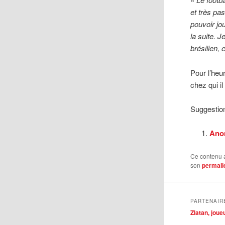
et très pa
pouvoir jou
la suite. 
brésilien, 
Pour l’heu
chez qui i
Suggestion
Anom
Ce contenu 
son
permali
PARTENAIR
Zlatan, jou