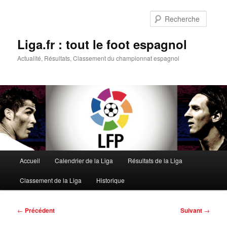
Aller
au
Reche
contenu
principal
Liga.fr : tout le foot espagnol
Actualité, Résultats, Classement du championnat espagnol
Menu
Accueil
Calendrier de la Liga
Résultats de la Liga
principal
Classement de la Liga
Historique
Navigation
←
Précédent
Suivant
→
des