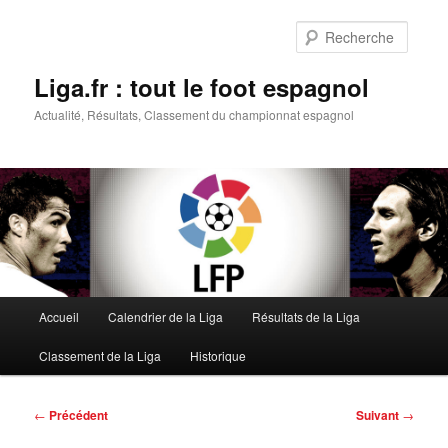
Aller
au
Reche
contenu
principal
Liga.fr : tout le foot espagnol
Actualité, Résultats, Classement du championnat espagnol
Menu
Accueil
Calendrier de la Liga
Résultats de la Liga
principal
Classement de la Liga
Historique
Navigation
←
Précédent
Suivant
→
des