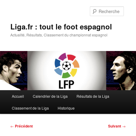
Aller
au
Reche
contenu
principal
Liga.fr : tout le foot espagnol
Actualité, Résultats, Classement du championnat espagnol
Menu
Accueil
Calendrier de la Liga
Résultats de la Liga
principal
Classement de la Liga
Historique
Navigation
←
Précédent
Suivant
→
des