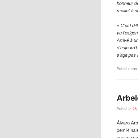
honneur de
maillot à 
« C’est di
vu l’exige
Arrivé à un
d’aujourd’h
s’agit pas
Publié dans
Arbel
Publié le
26 
Álvaro Arb
demi-final
sur son co