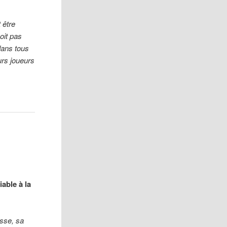
 être
oit pas
dans tous
urs joueurs
able à la
sse, sa