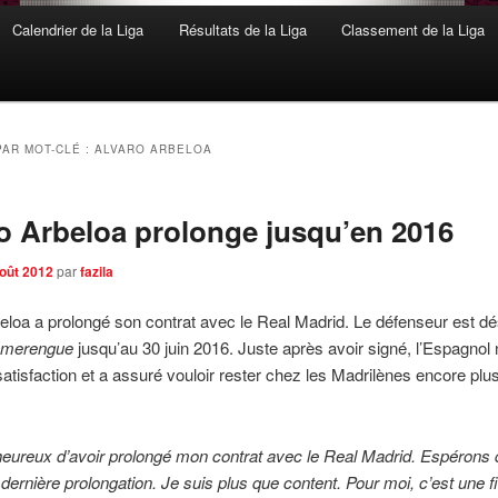
Calendrier de la Liga
Résultats de la Liga
Classement de la Liga
PAR MOT-CLÉ :
ALVARO ARBELOA
o Arbeloa prolonge jusqu’en 2016
août 2012
par
fazila
eloa a prolongé son contrat avec le Real Madrid. Le défenseur est d
b
merengue
jusqu’au 30 juin 2016. Juste après avoir signé, l’Espagnol 
atisfaction et a assuré vouloir rester chez les Madrilènes encore plu
heureux d’avoir prolongé mon contrat avec le Real Madrid. Espérons
 dernière prolongation. Je suis plus que content. Pour moi, c’est une fi