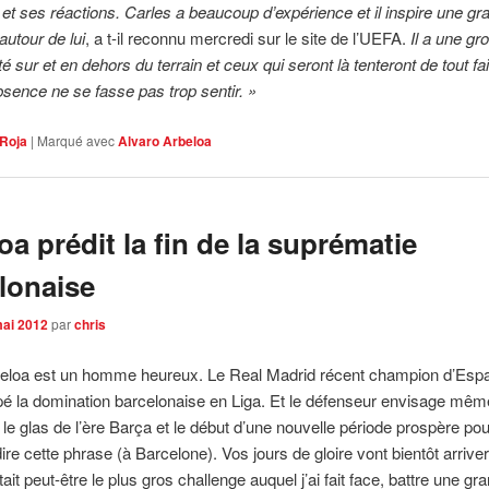
et ses réactions. Carles a beaucoup d’expérience et il inspire une gr
autour de lui
, a t-il reconnu mercredi sur le site de l’UEFA.
Il a une gr
é sur et en dehors du terrain et ceux qui seront là tenteront de tout fa
sence ne se fasse pas trop sentir. »
Roja
|
Marqué avec
Alvaro Arbeloa
oa prédit la fin de la suprématie
lonaise
mai 2012
par
chris
beloa est un homme heureux. Le Real Madrid récent champion d’Esp
pé la domination barcelonaise en Liga. Et le défenseur envisage mê
e le glas de l’ère Barça et le début d’une nouvelle période prospère pou
ire cette phrase (à Barcelone). Vos jours de gloire vont bientôt arriver
ait peut-être le plus gros challenge auquel j’ai fait face, battre une gr