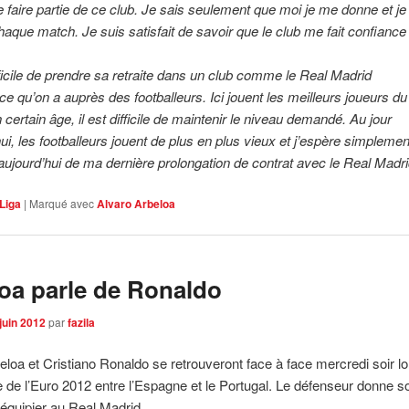
 faire partie de ce club. Je sais seulement que moi je me donne et je 
chaque match. Je suis satisfait de savoir que le club me fait confiance
fficile de prendre sa retraite dans un club comme le Real Madrid
nce qu’on a auprès des footballeurs. Ici jouent les meilleurs joueurs 
 certain âge, il est difficile de maintenir le niveau demandé. Au jour
ui, les footballeurs jouent de plus en plus vieux et j’espère simplement
 aujourd’hui de ma dernière prolongation de contrat avec le Real Madri
Liga
|
Marqué avec
Alvaro Arbeloa
oa parle de Ronaldo
juin 2012
par
fazila
eloa et Cristiano Ronaldo se retrouveront face à face mercredi soir lo
e de l’Euro 2012 entre l’Espagne et le Portugal. Le défenseur donne s
équipier au Real Madrid.