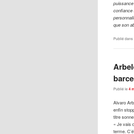
puissance 
confiance 
personnalit
que son ab
Publié dans
Arbel
barce
Publié le
4 
Alvaro Ar
enfin stop
titre sonn
« Je vais d
terme. C’ét