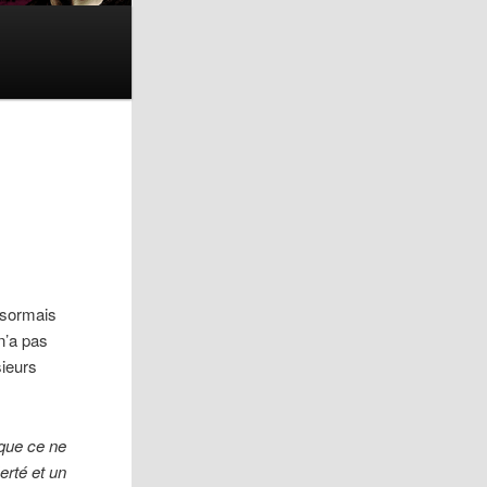
ésormais
n’a pas
sieurs
 que ce ne
erté et un