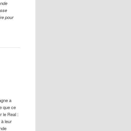
ande
osse
ire pour
agne a
me que ce
r le Real :
 à leur
ande