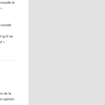
mouille le
 »
.
du monde.
 qu’il ne
d ».
rs de la
on opinion