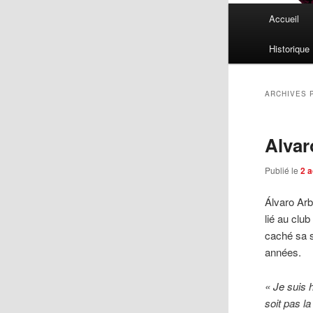
Menu
Accueil
principal
Historique
ARCHIVES 
Alvar
Publié le
2 
Álvaro Arb
lié au clu
caché sa s
années.
« Je suis 
soit pas la